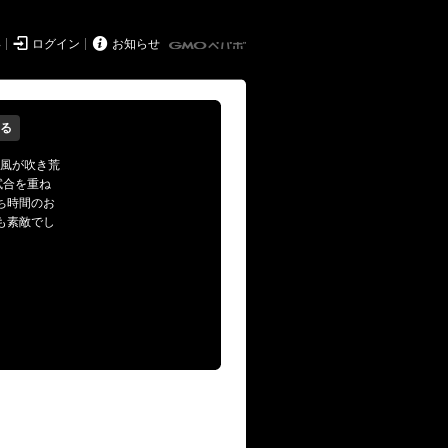


得
ログイン
お知らせ
る
中強風が吹き荒
試合を重ね
ち時間のお
も素敵でし