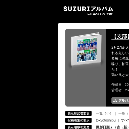
SUZ
【支部】第
2月27日(
れる厳しい
る毎に強風
喋り、抽選
た！
強い風と大
作成日
20
管理者
to
一覧（小）
｜
一覧（
tokyotoshibu
｜
すべ
撮影日順▲（古→新