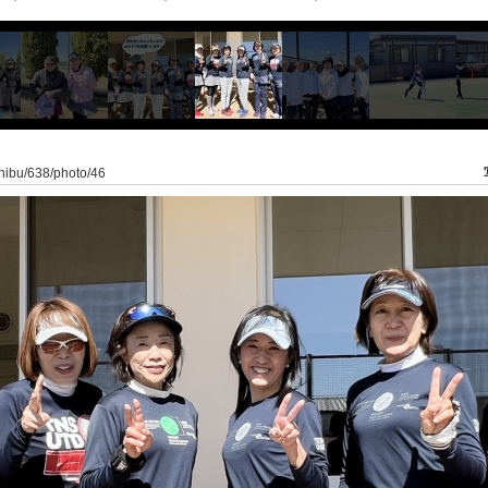
oshibu/638/photo/46