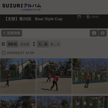
📅
🌄
---
268枚
【支部】第20回 Bear Style Cup
⚡

⚙
更新情報
⚏

撮影順
追加順
古→新
新→古
🕔
2024/02/27 13:00