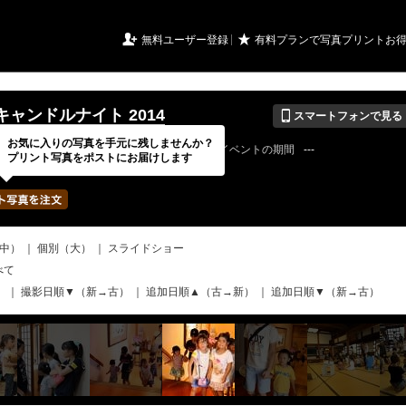
URIアルバム

★
無料ユーザー登録
有料プランで写真プリントお
📱
ャンドルナイト 2014
スマートフォンで見る
お気に入りの写真を手元に残しませんか？
15 / 03 / 30
公開終了日
無期限
イベントの期間
---
プリント写真をポストにお届けします
tsuyameowさん
写真の枚数
287 / 2000枚
中）
｜
個別（大）
｜
スライドショー
べて
）
｜
撮影日順▼（新→古）
｜
追加日順▲（古→新）
｜
追加日順▼（新→古）