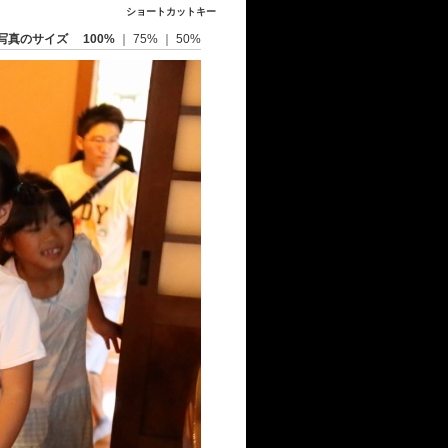
ショートカットキー
写真のサイズ
100%
｜
75%
｜
50%