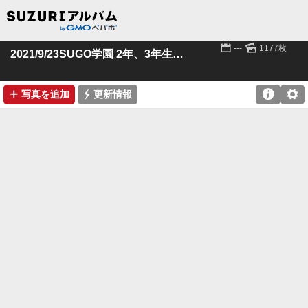
📅
🌄
---
1177枚
2021/9/23SUGO学園 2年、3年生クラス
➕
⚡

⚙
写真を追加
更新情報