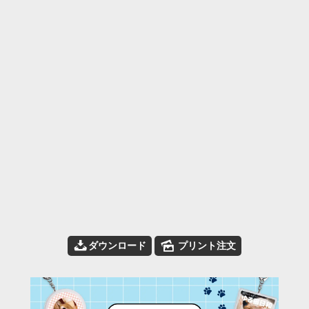
📥
🌄
ダウンロード
プリント注文