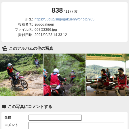
838
/ 1177 枚
URL:
https://30d.jp/sugogakuen/9/photo/965
投稿者名:
sugogakuen
ファイル名:
097D3396.jpg
撮影日時:
2021/09/23 14:33:12
🌄
このアルバムの他の写真

この写真にコメントする
名前
コメント