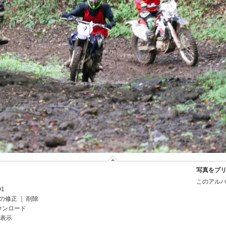
写真をプ
このアルバ
01
の修正
｜
削除
ウンロード
を表示