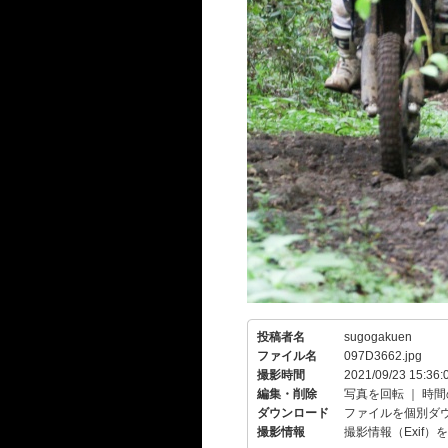
投稿者名
sugogakuen
ファイル名
097D3662.jpg
撮影時間
2021/09/23 15:36:
編集・削除
写真を回転
｜
時間
ダウンロード
ファイルを個別ダ
撮影情報
撮影情報（Exif）