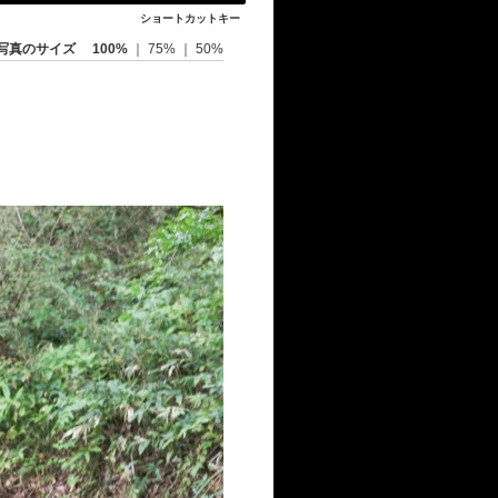
ショートカットキー
写真のサイズ
100%
｜
75%
｜
50%