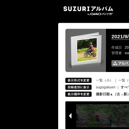
SUZ
2021
作成日
20
管理者
s
一覧（小）
｜
一覧（
sugogakuen
｜
すべ
撮影日順▲（古→新