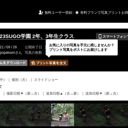
URIアルバム

★
無料ユーザー登録
有料プランで写真プリントお
📱
/9/23SUGO学園 2年、3年生クラス
スマートフォン
お気に入りの写真を手元に残しませんか？
21 / 09 / 28
公開終了日
無期限
イベントの期間
---
プリント写真をポストにお届けします
ugogakuenさん
写真の枚数
1177 / 2000枚
中）
｜
個別（大）
｜
スライドショー
て
）
｜
撮影日順▼（新→古）
｜
追加日順▲（古→新）
｜
追加日順▼（新→古）