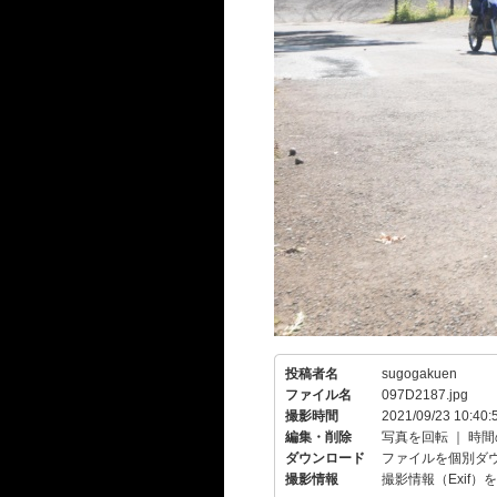
投稿者名
sugogakuen
ファイル名
097D2187.jpg
撮影時間
2021/09/23 10:40:
編集・削除
写真を回転
｜
時間
ダウンロード
ファイルを個別ダ
撮影情報
撮影情報（Exif）