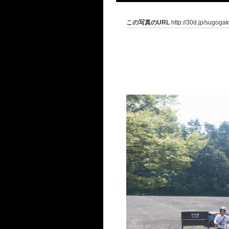
この写真のURL
http://30d.jp/sugoga