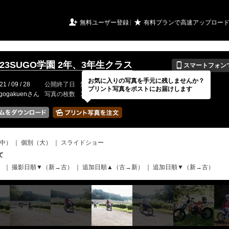
URIアルバム

★
無料ユーザー登録
有料プランで高速アップロー
📱
/9/23SUGO学園 2年、3年生クラス
スマートフォン
お気に入りの写真を手元に残しませんか？
21 / 09 / 28
公開終了日
無期限
イベントの期間
---
プリント写真をポストにお届けします
ugogakuenさん
写真の枚数
1177 / 2000枚
中）
｜
個別（大）
｜
スライドショー
て
）
｜
撮影日順▼（新→古）
｜
追加日順▲（古→新）
｜
追加日順▼（新→古）