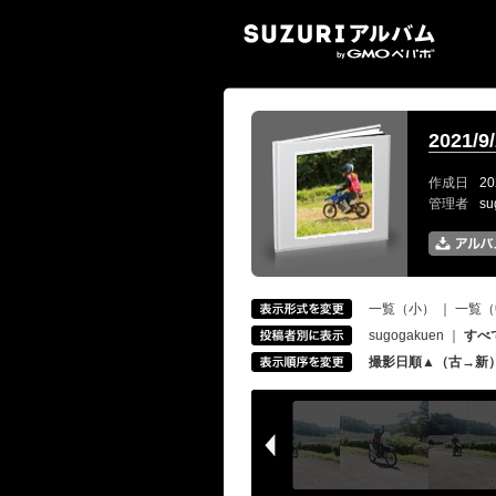
SUZ
2021
作成日
20
管理者
s
一覧（小）
｜
一覧（
sugogakuen
｜
すべ
撮影日順▲（古→新