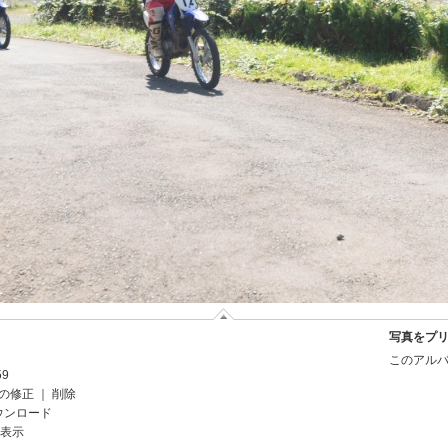
写真をプ
このアルバ
59
の修正
｜
削除
ウンロード
を表示