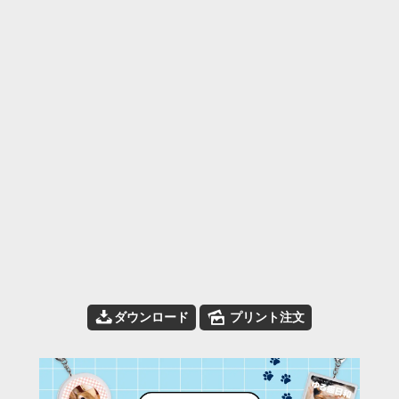
📥
🌄
ダウンロード
プリント注文