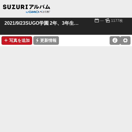
📅
🌄
---
1177枚
2021/9/23SUGO学園 2年、3年生クラス
➕
⚡

⚙
写真を追加
更新情報