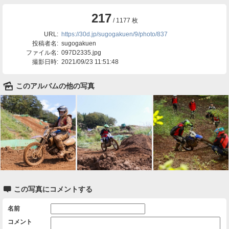
217
/ 1177 枚
URL:
https://30d.jp/sugogakuen/9/photo/837
投稿者名:
sugogakuen
ファイル名:
097D2335.jpg
撮影日時:
2021/09/23 11:51:48
🌄
このアルバムの他の写真

この写真にコメントする
名前
コメント