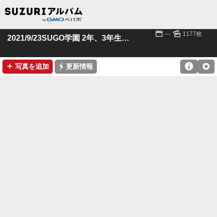
📅
🌄
---
1177枚
2021/9/23SUGO学園 2年、3年生クラス
➕
⚡

⚙
写真を追加
更新情報