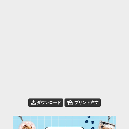
📥
🌄
ダウンロード
プリント注文