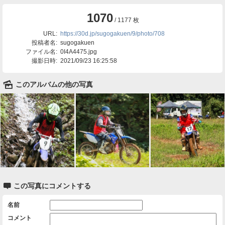
1070
/ 1177 枚
URL:
https://30d.jp/sugogakuen/9/photo/708
投稿者名:
sugogakuen
ファイル名:
0I4A4475.jpg
撮影日時:
2021/09/23 16:25:58
🌄
このアルバムの他の写真

この写真にコメントする
名前
コメント