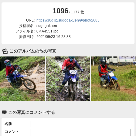
1096
/ 1177 枚
URL:
https://30d.jp/sugogakuen/9/photo/683
投稿者名:
sugogakuen
ファイル名:
0I4A4551.jpg
撮影日時:
2021/09/23 16:28:38
🌄
このアルバムの他の写真

この写真にコメントする
名前
コメント