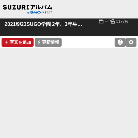
📅
🌄
---
1177枚
2021/9/23SUGO学園 2年、3年生クラス
➕
⚡

⚙
写真を追加
更新情報