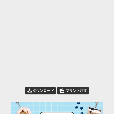
📥
🌄
ダウンロード
プリント注文