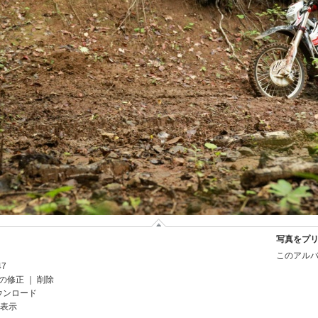
写真をプ
このアルバ
47
の修正
｜
削除
ウンロード
を表示