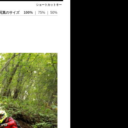
ショートカットキー
写真のサイズ
100%
｜
75%
｜
50%