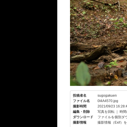
投稿者名
sugogakuen
ファイル名
0I4A4570.jpg
撮影時間
2021/09/23 16:28:
編集・削除
写真を回転
｜
時間
ダウンロード
ファイルを個別ダ
撮影情報
撮影情報（Exif）