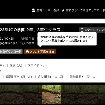
URIアルバム

★
無料ユーザー登録
有料プランで高速アップロー
📱
/9/23SUGO学園 2年、3年生クラス
スマートフォン
お気に入りの写真を手元に残しませんか？
21 / 09 / 28
公開終了日
無期限
イベントの期間
---
プリント写真をポストにお届けします
ugogakuenさん
写真の枚数
1177 / 2000枚
中）
｜
個別（大）
｜
スライドショー
て
）
｜
撮影日順▼（新→古）
｜
追加日順▲（古→新）
｜
追加日順▼（新→古）