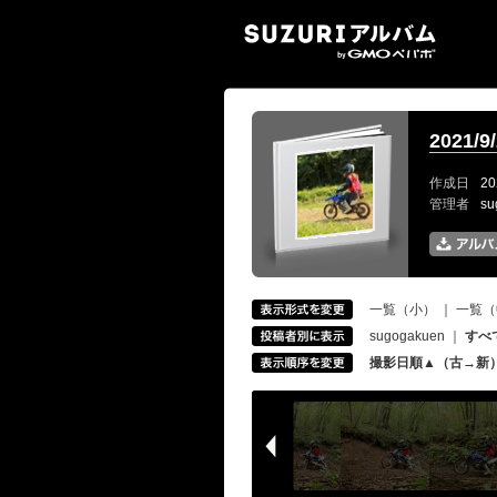
SUZ
2021
作成日
20
管理者
s
一覧（小）
｜
一覧（
sugogakuen
｜
すべ
撮影日順▲（古→新