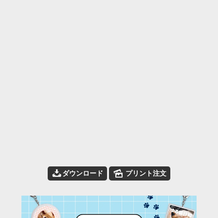
📥
🌄
ダウンロード
プリント注文