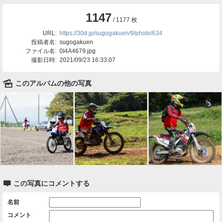
1147
/ 1177 枚
URL:
https://30d.jp/sugogakuen/9/photo/634
投稿者名:
sugogakuen
ファイル名:
0I4A4679.jpg
撮影日時:
2021/09/23 16:33:07
🌄
このアルバムの他の写真

この写真にコメントする
名前
コメント