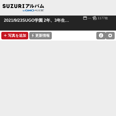
📅
🌄
---
1177枚
2021/9/23SUGO学園 2年、3年生クラス
➕
⚡

⚙
写真を追加
更新情報