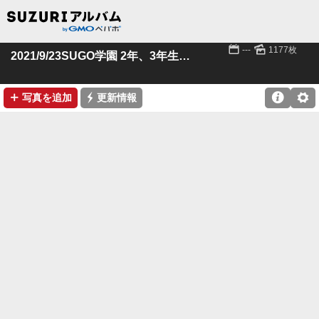
📅
🌄
---
1177枚
2021/9/23SUGO学園 2年、3年生クラス
➕
⚡

⚙
写真を追加
更新情報