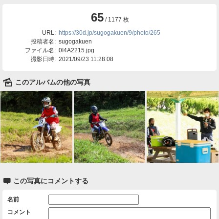
65
/ 1177 枚
URL:
https://30d.jp/sugogakuen/9/photo/265
投稿者名:
sugogakuen
ファイル名:
0I4A2215.jpg
撮影日時:
2021/09/23 11:28:08
🌄
このアルバムの他の写真

この写真にコメントする
名前
コメント