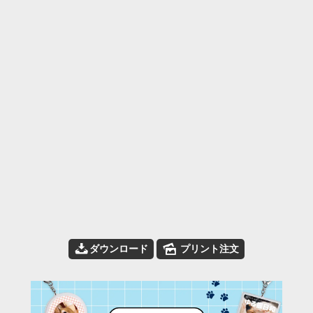
📥
🌄
ダウンロード
プリント注文