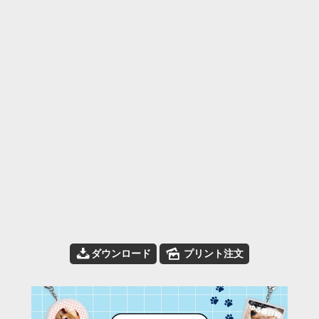
📥
🌄
ダウンロード
プリント注文