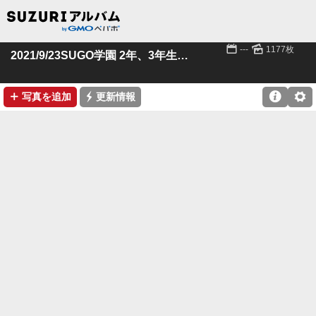
📅
🌄
---
1177枚
2021/9/23SUGO学園 2年、3年生クラス
➕
⚡

⚙
写真を追加
更新情報