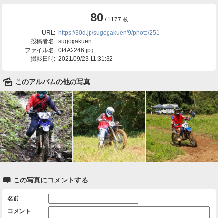
80
/ 1177 枚
URL:
https://30d.jp/sugogakuen/9/photo/251
投稿者名:
sugogakuen
ファイル名:
0I4A2246.jpg
撮影日時:
2021/09/23 11:31:32
🌄
このアルバムの他の写真

この写真にコメントする
名前
コメント