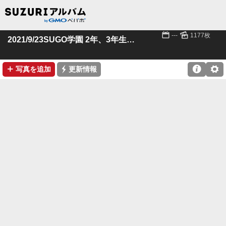
📅
🌄
---
1177枚
2021/9/23SUGO学園 2年、3年生クラス
➕
⚡

⚙
写真を追加
更新情報