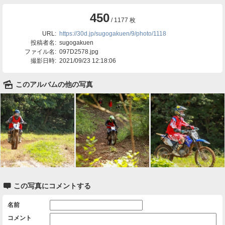
450
/ 1177 枚
URL:
https://30d.jp/sugogakuen/9/photo/1118
投稿者名:
sugogakuen
ファイル名:
097D2578.jpg
撮影日時:
2021/09/23 12:18:06
🌄
このアルバムの他の写真

この写真にコメントする
名前
コメント