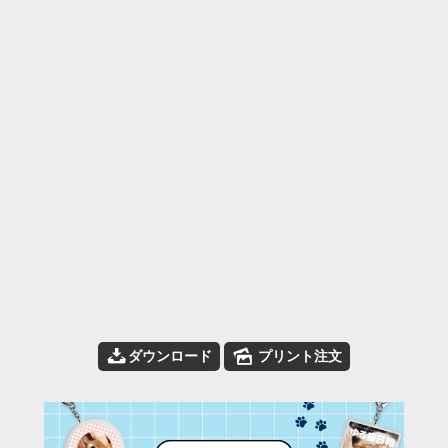
📥
🌄
ダウンロード
プリント注文