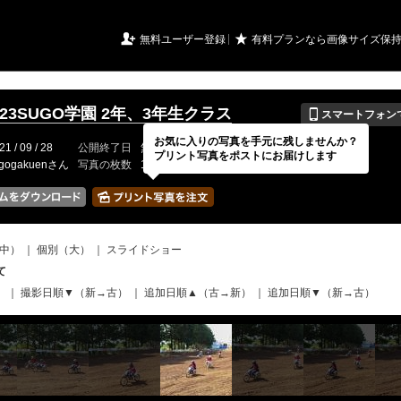
URIアルバム

★
無料ユーザー登録
有料プランなら画像サイズ保
📱
/9/23SUGO学園 2年、3年生クラス
スマートフォン
お気に入りの写真を手元に残しませんか？
21 / 09 / 28
公開終了日
無期限
イベントの期間
---
プリント写真をポストにお届けします
ugogakuenさん
写真の枚数
1177 / 2000枚
中）
｜
個別（大）
｜
スライドショー
て
）
｜
撮影日順▼（新→古）
｜
追加日順▲（古→新）
｜
追加日順▼（新→古）