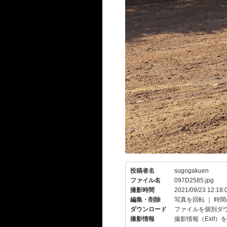
投稿者名
sugogakuen
ファイル名
097D2585.jpg
撮影時間
2021/09/23 12:18:
編集・削除
写真を回転
｜
時間
ダウンロード
ファイルを個別ダ
撮影情報
撮影情報（Exif）