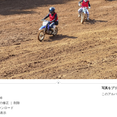
写真をプ
このアルバ
08
の修正
｜
削除
ウンロード
を表示