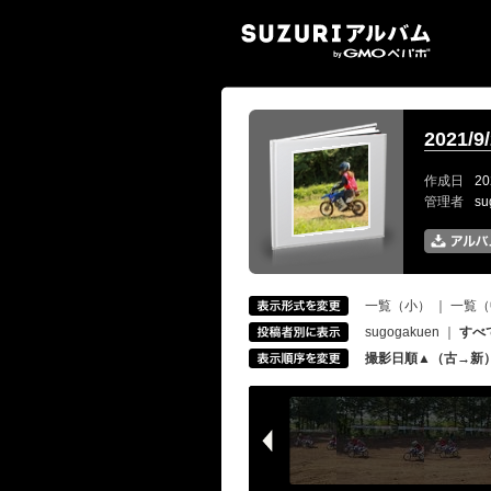
SUZ
2021
作成日
20
管理者
s
一覧（小）
｜
一覧（
sugogakuen
｜
すべ
撮影日順▲（古→新