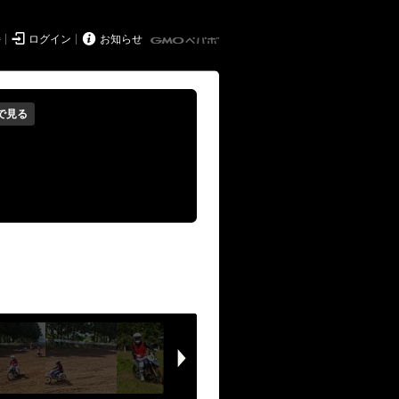


持
ログイン
お知らせ
で見る