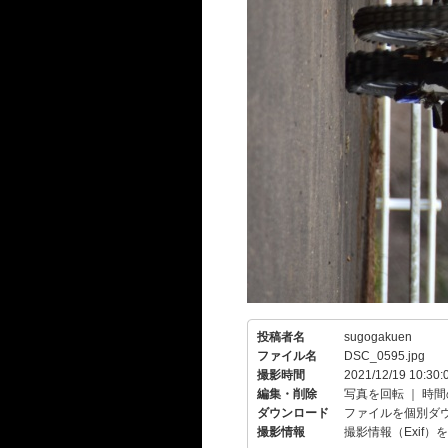
投稿者名
sugogakuen
ファイル名
DSC_0595.jpg
撮影時間
2021/12/19 10:30:
編集・削除
写真を回転
｜
時間
ダウンロード
ファイルを個別ダ
撮影情報
撮影情報（Exif）