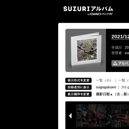
SUZ
2021/
作成日
20
管理者
s
一覧（小）
｜
一覧（
sugogakuen
｜
3rd 
撮影日順▲（古→新