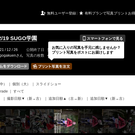
URIアルバム

★
無料ユーザー登録
有料プランで写真プリントお
📱
12/19 SUGO学園
スマートフォンで見る
お気に入りの写真を手元に残しませんか？
21 / 12 / 26
公開終了日
無期限
イベントの期間
2021 / 12 / 26
プリント写真をポストにお届けします
ugogakuenさん
写真の枚数
463 / 2000枚
中）
｜
個別（大）
｜
スライドショー
grade
｜
すべて
）
｜
撮影日順▼（新→古）
｜
追加日順▲（古→新）
｜
追加日順▼（新→古）