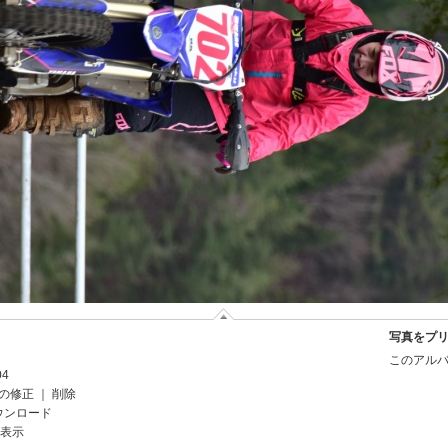
写真をプ
このアルバ
04
の修正
｜
削除
ウンロード
を表示