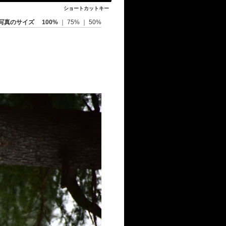
ショートカットキー
写真のサイズ
100%
｜
75%
｜
50%