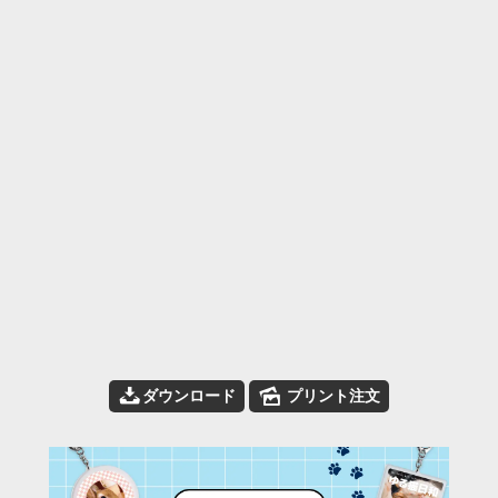
📥
🌄
ダウンロード
プリント注文