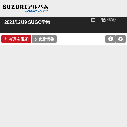
📅
🌄
---
463枚
2021/12/19 SUGO学園
➕
⚡

⚙
写真を追加
更新情報