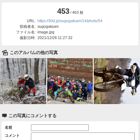
453
/ 463 枚
URL:
https://30d.jp/sugogakuen/14/photo/54
投稿者名:
sugogakuen
ファイル名:
image.jpg
撮影日時:
2021/12/26 11:27:32
🌄
このアルバムの他の写真

この写真にコメントする
名前
コメント