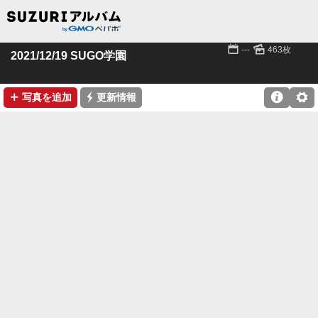
📅
🌄
---
463枚
2021/12/19 SUGO学園
➕
⚡

⚙
写真を追加
更新情報