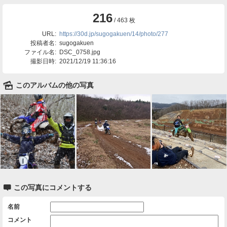
216
/ 463 枚
URL:
https://30d.jp/sugogakuen/14/photo/277
投稿者名:
sugogakuen
ファイル名:
DSC_0758.jpg
撮影日時:
2021/12/19 11:36:16
🌄
このアルバムの他の写真

この写真にコメントする
名前
コメント