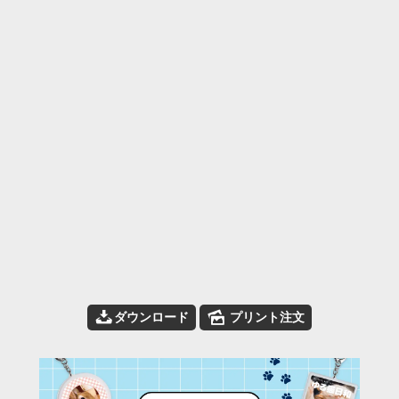
📥
🌄
ダウンロード
プリント注文