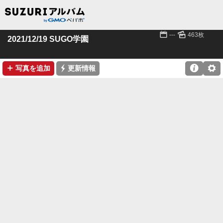
📅
🌄
---
463枚
2021/12/19 SUGO学園
➕
⚡

⚙
写真を追加
更新情報