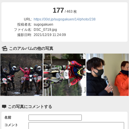
177
/ 463 枚
URL:
https://30d.jp/sugogakuen/14/photo/238
投稿者名:
sugogakuen
ファイル名:
DSC_0719.jpg
撮影日時:
2021/12/19 11:24:09
🌄
このアルバムの他の写真

この写真にコメントする
名前
コメント