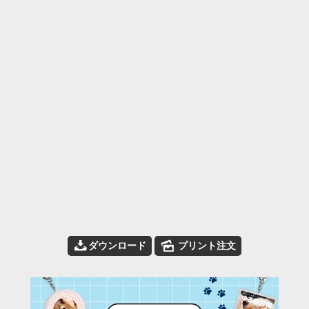
📥
🌄
ダウンロード
プリント注文