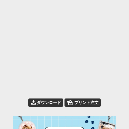
📥
🌄
ダウンロード
プリント注文