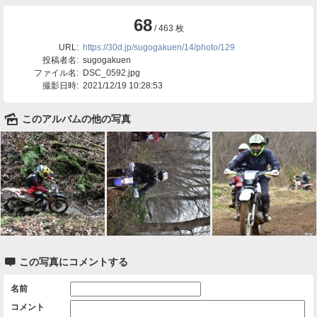
68
/ 463 枚
URL:
https://30d.jp/sugogakuen/14/photo/129
投稿者名:
sugogakuen
ファイル名:
DSC_0592.jpg
撮影日時:
2021/12/19 10:28:53
🌄
このアルバムの他の写真

この写真にコメントする
名前
コメント