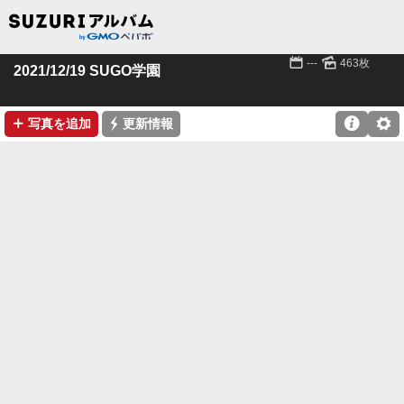
📅
🌄
---
463枚
2021/12/19 SUGO学園
➕
⚡

⚙
写真を追加
更新情報