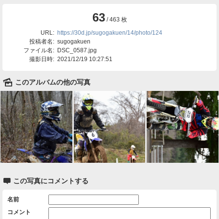
63
/ 463 枚
URL:
https://30d.jp/sugogakuen/14/photo/124
投稿者名:
sugogakuen
ファイル名:
DSC_0587.jpg
撮影日時:
2021/12/19 10:27:51
🌄
このアルバムの他の写真

この写真にコメントする
名前
コメント