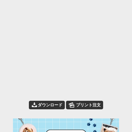
📥
🌄
ダウンロード
プリント注文