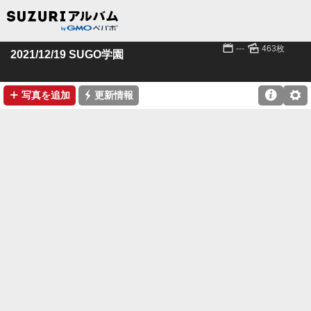
📅
🌄
---
463枚
2021/12/19 SUGO学園
➕
⚡

⚙
写真を追加
更新情報