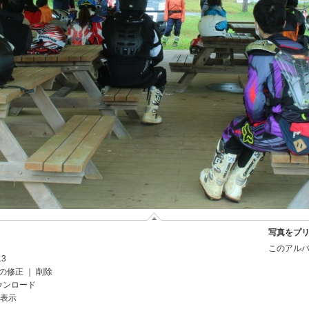
写真をプ
このアルバ
13
の修正
｜
削除
ウンロード
を表示