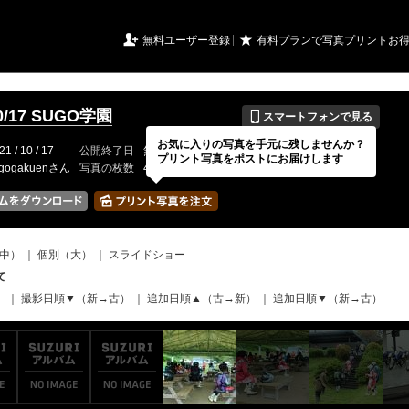
URIアルバム

★
無料ユーザー登録
有料プランで写真プリントお
📱
10/17 SUGO学園
スマートフォンで見る
お気に入りの写真を手元に残しませんか？
21 / 10 / 17
公開終了日
無期限
イベントの期間
---
プリント写真をポストにお届けします
ugogakuenさん
写真の枚数
492 / 2000枚
中）
｜
個別（大）
｜
スライドショー
て
）
｜
撮影日順▼（新→古）
｜
追加日順▲（古→新）
｜
追加日順▼（新→古）