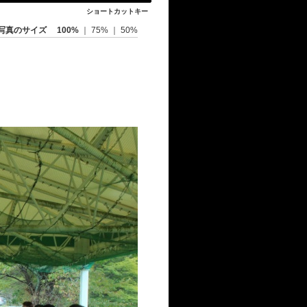
ショートカットキー
写真のサイズ
100%
｜
75%
｜
50%