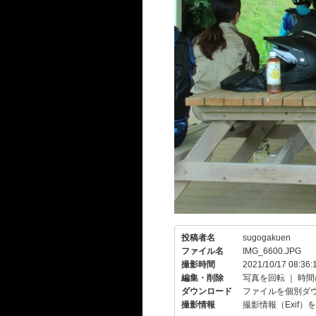
投稿者名
sugogakuen
ファイル名
IMG_6600.JPG
撮影時間
2021/10/17 08:36:
編集・削除
写真を回転
｜
時間
ダウンロード
ファイルを個別ダ
撮影情報
撮影情報（Exif）