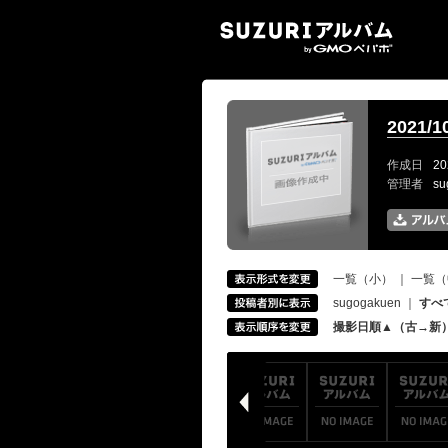
SUZ
2021/
作成日
20
管理者
s
一覧（小）
｜
一覧（
sugogakuen
｜
すべ
撮影日順▲（古→新