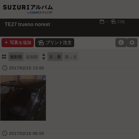
📅
🌄
---
23枚
TE27 trueno norest
➕
🌄

⚙
写真を追加
プリント注文
⚏

撮影順
追加順
古→新
新→古
🕔
2017/02/15 13:00
🕔
2017/02/16 06:00