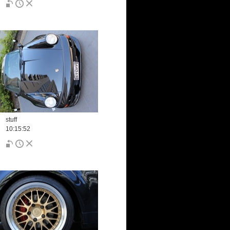
stuff
10:15:52