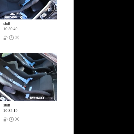
stuff
10:30:49
stuff
10:32:19