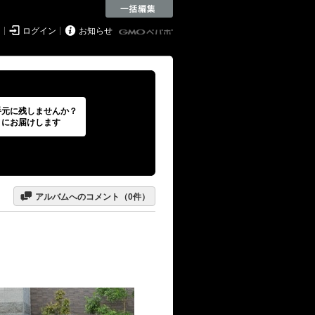


ド
ログイン
お知らせ
手元に残しませんか？
トにお届けします

アルバムへのコメント（
0
件）