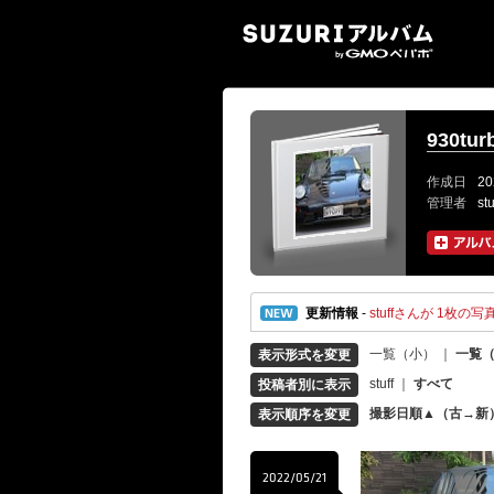
SUZ
930tur
作成日
20
管理者
st
更新情報
-
stuffさんが 1枚の写真
一覧（小）
｜
一覧
表示形式を変更
stuff
｜
すべて
投稿者別に表示
撮影日順▲（古→新
表示順序を変更
2022/05/21