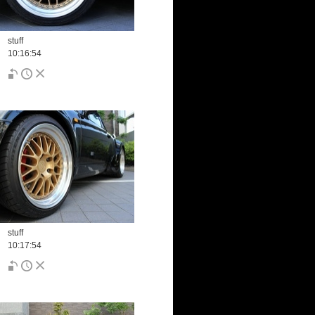
stuff
10:16:54
stuff
10:17:54