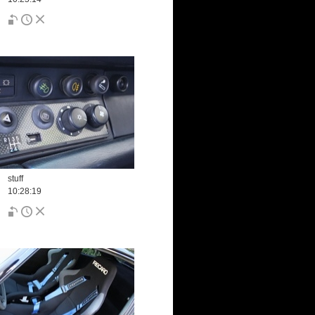
stuff
10:28:19