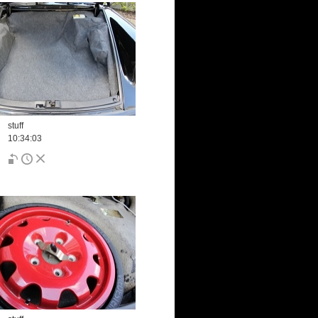
stuff
10:34:03