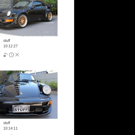
stuff
10:12:27
stuff
10:14:11