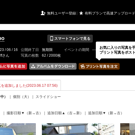
URIアルバム

★
無料ユーザー登録
有料プランで高速アップロー
📱
bo
スマートフォンで見る
お気に入りの写真を
23 / 06 / 16
公開終了日
無期限
イベントの期間
---
プリント写真をポス
uffさん
写真の枚数
62 / 2000枚
を追加しました(2023.06.17 07:56)
（中）
｜
個別（大）
｜
スライドショー
）
｜
撮影日順▼（新→古）
｜
追加日順▲（古→新）
｜
追加日順▼（新→古）