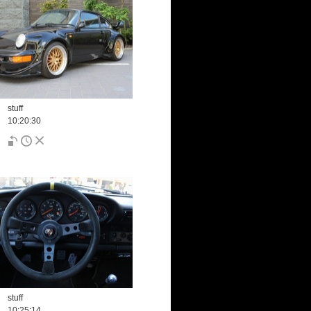
stuff
10:20:30
stuff
10:25:14