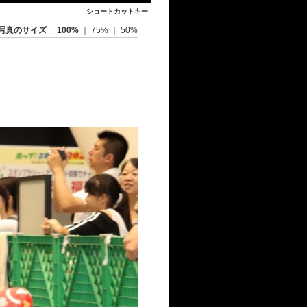
ショートカットキー
写真のサイズ
100%
｜
75%
｜
50%