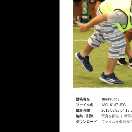
投稿者名
streetrugby
ファイル名
IMG_6147.JPG
撮影時間
2019/08/20 04:18:
編集・削除
写真を回転
｜
時間
ダウンロード
ファイルを個別ダ