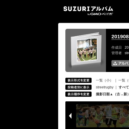
SUZ
20190
作成日
20
管理者
st
一覧（小）
｜
一覧（
streetrugby
｜
すべて
撮影日順▲（古→新