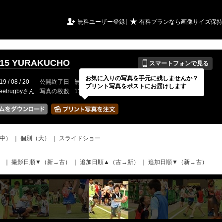
URIアルバム

★
無料ユーザー登録
有料プランなら画像サイズ保
📱
815 YURAKUCHO
スマートフォンで見る
お気に入りの写真を手元に残しませんか？
19 / 08 / 20
公開終了日
無期限
イベントの期間
---
プリント写真をポストにお届けします
reetrugbyさん
写真の枚数
118 / 2000枚
中）
｜
個別（大）
｜
スライドショー
）
｜
撮影日順▼（新→古）
｜
追加日順▲（古→新）
｜
追加日順▼（新→古）