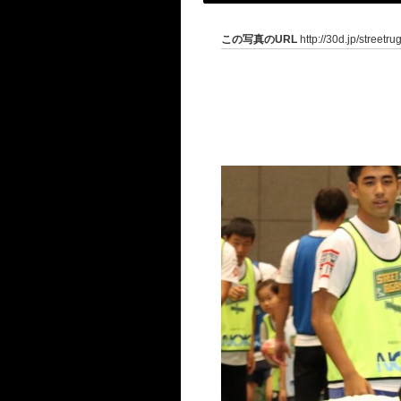
この写真のURL
http://30d.jp/streetr