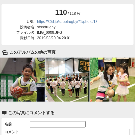
110
/ 118 枚
URL:
https://30d.jp/streetrugby/71/photo/18
投稿者名:
streetrugby
ファイル名:
IMG_6009.JPG
撮影日時:
2019/08/20 04:20:01
🌄
このアルバムの他の写真

この写真にコメントする
名前
コメント