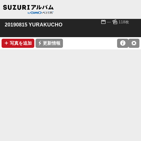
📅
🌄
---
118枚
20190815 YURAKUCHO
➕
⚡

⚙
写真を追加
更新情報