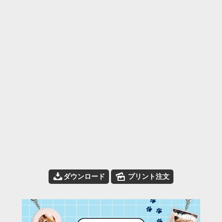
📥
🌄
ダウンロード
プリント注文