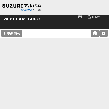
📅
🌄
---
166枚
20181014 MEGURO
⚡

⚙
更新情報