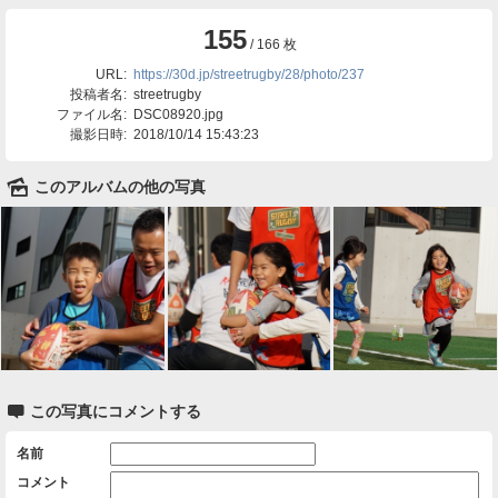
155
/ 166 枚
URL:
https://30d.jp/streetrugby/28/photo/237
投稿者名:
streetrugby
ファイル名:
DSC08920.jpg
撮影日時:
2018/10/14 15:43:23
🌄
このアルバムの他の写真

この写真にコメントする
名前
コメント