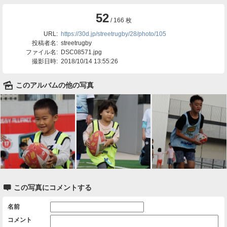
52
/ 166 枚
URL:
https://30d.jp/streetrugby/28/photo/105
投稿者名:
streetrugby
ファイル名:
DSC08571.jpg
撮影日時:
2018/10/14 13:55:26
🌄
このアルバムの他の写真

この写真にコメントする
名前
コメント