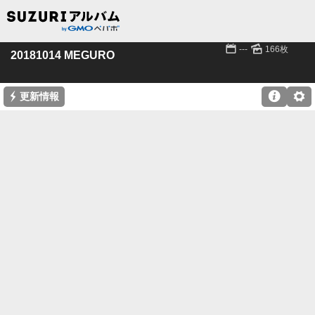
📅
🌄
---
166枚
20181014 MEGURO
⚡

⚙
更新情報