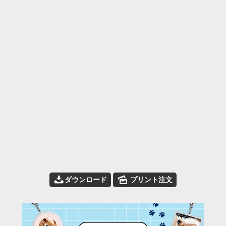
📥
🌄
ダウンロード
プリント注文