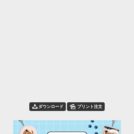
📥
🌄
ダウンロード
プリント注文