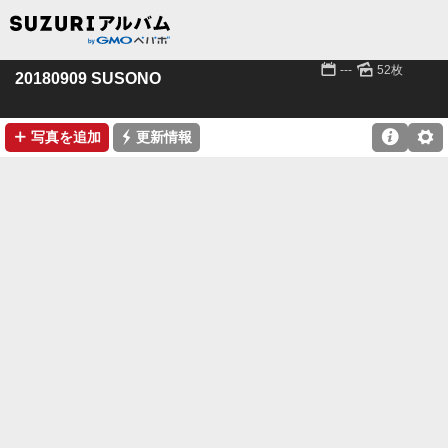
📅
🌄
---
52枚
20180909 SUSONO
➕
⚡

⚙
写真を追加
更新情報