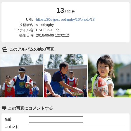
13
/ 52 枚
URL:
https://30d.jp/streetrugby/16/photo/13
投稿者名:
streetrugby
ファイル名:
DSC03591.jpg
撮影日時:
2018/09/09 12:32:12
🌄
このアルバムの他の写真

この写真にコメントする
名前
コメント