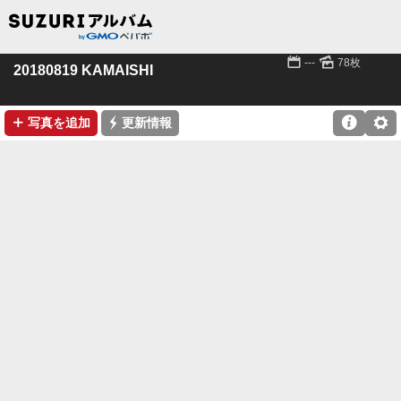
📅
🌄
---
78枚
20180819 KAMAISHI
➕
⚡

⚙
写真を追加
更新情報