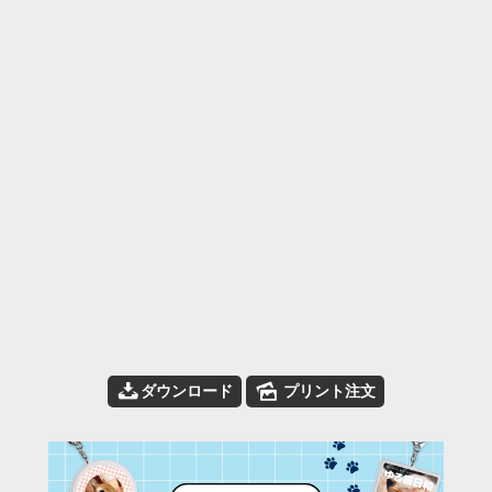
📥
🌄
ダウンロード
プリント注文