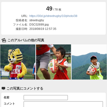
49
/ 78 枚
URL:
https://30d.jp/streetrugby/10/photo/38
投稿者名:
streetrugby
ファイル名:
DSC02699.jpg
撮影日時:
2018/08/19 12:57:35
🌄
このアルバムの他の写真

この写真にコメントする
名前
コメント