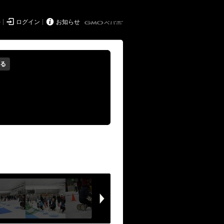


持
ログイン
お知らせ
る