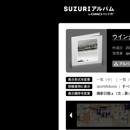
SUZ
ウイン
作成日
20
管理者
sp
一覧（小）
｜
一覧（
sportsfukuoa
｜
すべ
撮影日順▲（古→新