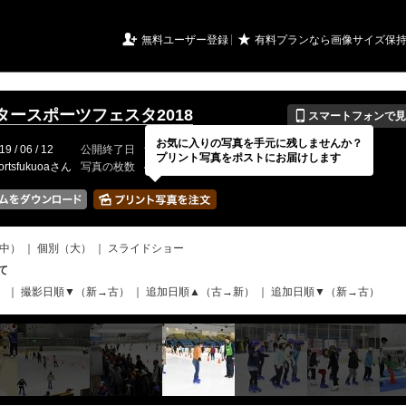
URIアルバム

★
無料ユーザー登録
有料プランなら画像サイズ保
📱
タースポーツフェスタ2018
スマートフォンで見
お気に入りの写真を手元に残しませんか？
19 / 06 / 12
公開終了日
無期限
イベントの期間
---
プリント写真をポストにお届けします
ortsfukuoaさん
写真の枚数
44 / 2000枚
中）
｜
個別（大）
｜
スライドショー
て
）
｜
撮影日順▼（新→古）
｜
追加日順▲（古→新）
｜
追加日順▼（新→古）