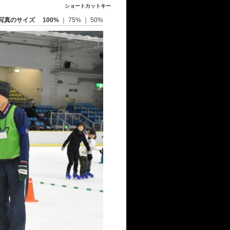
ショートカットキー
写真のサイズ
100%
｜
75%
｜
50%