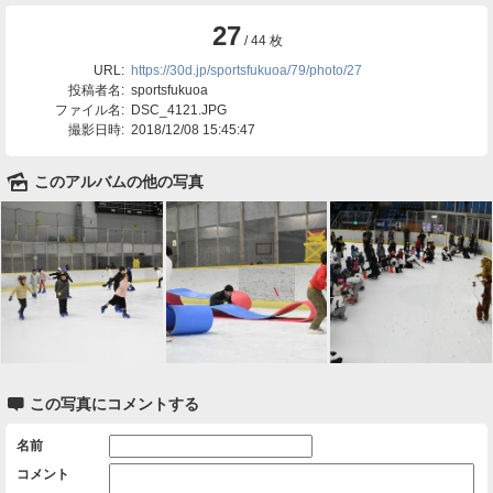
27
/ 44 枚
URL:
https://30d.jp/sportsfukuoa/79/photo/27
投稿者名:
sportsfukuoa
ファイル名:
DSC_4121.JPG
撮影日時:
2018/12/08 15:45:47
🌄
このアルバムの他の写真

この写真にコメントする
名前
コメント