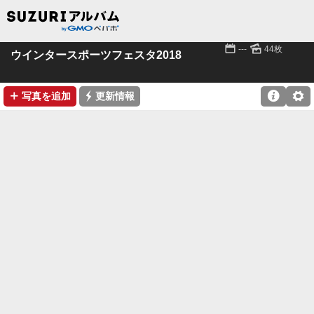
📅
🌄
---
44枚
ウインタースポーツフェスタ2018
➕
⚡

⚙
写真を追加
更新情報