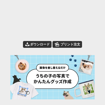
📥
🌄
ダウンロード
プリント注文