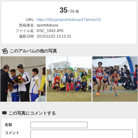
35
/ 58 枚
URL:
https://30d.jp/sportsfukuoa/47/photo/32
投稿者名:
sportsfukuoa
ファイル名:
DSC_1943.JPG
撮影日時:
2015/11/22 13:15:31
🌄
このアルバムの他の写真

この写真にコメントする
名前
コメント