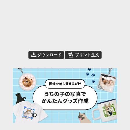
📥
🌄
ダウンロード
プリント注文