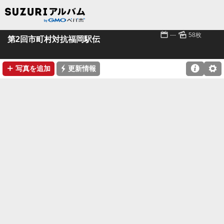
📅
🌄
---
58枚
第2回市町村対抗福岡駅伝
➕
⚡

⚙
写真を追加
更新情報