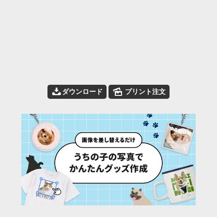
📥
🌄
ダウンロード
プリント注文