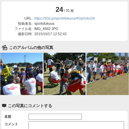
24
/ 35 枚
URL:
https://30d.jp/sportsfukuoa/45/photo/28
投稿者名:
sportsfukuoa
ファイル名:
IMG_4692.JPG
撮影日時:
2015/10/17 12:52:42
🌄
このアルバムの他の写真

この写真にコメントする
名前
コメント