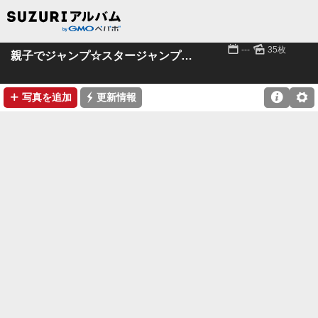
📅
🌄
---
35枚
親子でジャンプ☆スタージャンプ福岡2015
➕
⚡

⚙
写真を追加
更新情報