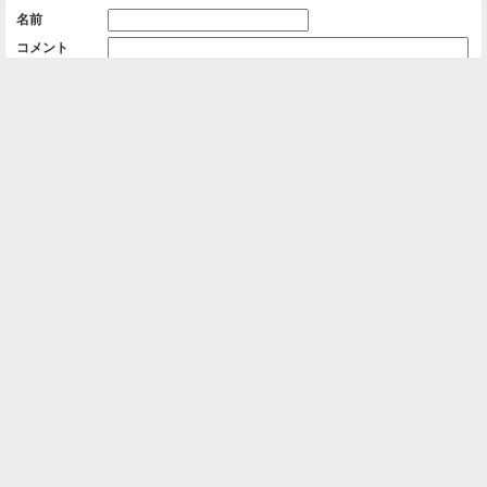
名前
コメント
削除用パスワード

一覧に戻る
Android™ アプリのインストール
Android™ からオンラインアルバムの作成・編
集、共有ができます。
インストール
⌂
📕
ホーム
アルバムを作成