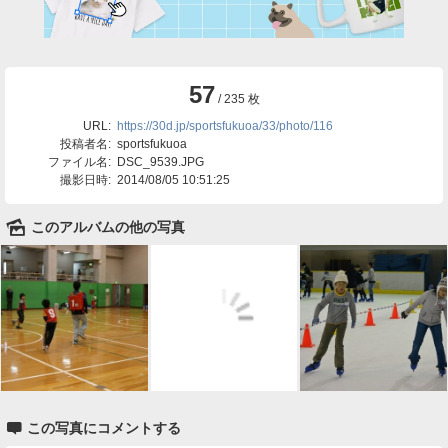
57
/ 235 枚
URL:
https://30d.jp/sportsfukuoa/33/photo/116
投稿者名:
sportsfukuoa
ファイル名:
DSC_9539.JPG
撮影日時:
2014/08/05 10:51:25
🌄
このアルバムの他の写真

この写真にコメントする