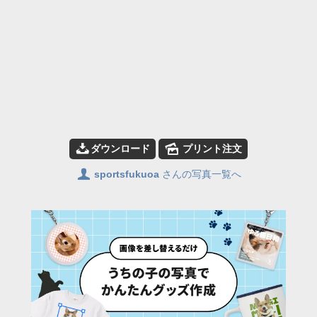
📥
🌄
ダウンロード
プリント注文
👤
sportsfukuoa
さんの写真一覧へ