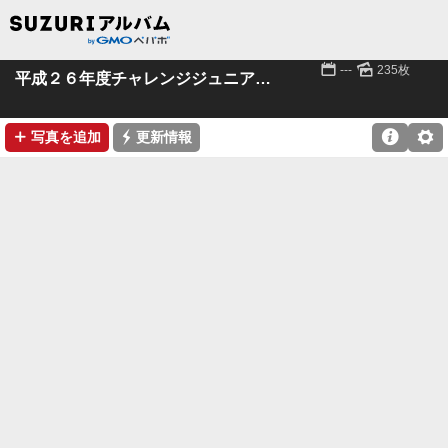
📅
🌄
---
235枚
平成２６年度チャレンジジュニアスポーツクラブ
➕
⚡

⚙
写真を追加
更新情報