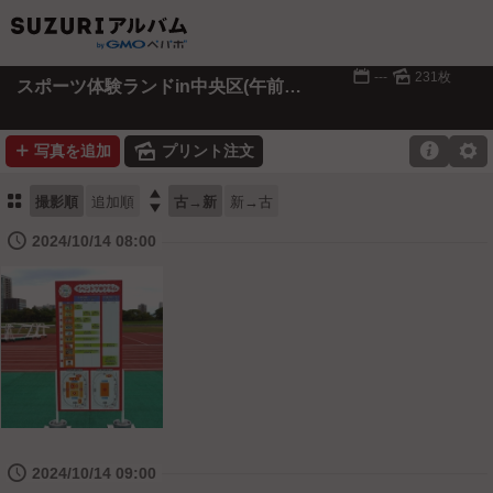
📅
🌄
---
231枚
スポーツ体験ランドin中央区(午前の部)
➕
🌄

⚙
写真を追加
プリント注文
⚏

撮影順
追加順
古→新
新→古
🕔
2024/10/14 08:00
🕔
2024/10/14 09:00