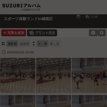
📅
🌄
---
112枚
スポーツ体験ランドin城南区
➕
🌄

⚙
写真を追加
プリント注文
⚏

撮影順
追加順
古→新
新→古
🕔
2024/05/26 10:00