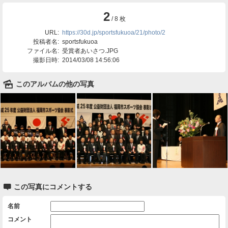
2
/ 8 枚
URL:
https://30d.jp/sportsfukuoa/21/photo/2
投稿者名:
sportsfukuoa
ファイル名:
受賞者あいさつ.JPG
撮影日時:
2014/03/08 14:56:06
🌄
このアルバムの他の写真

この写真にコメントする
名前
コメント