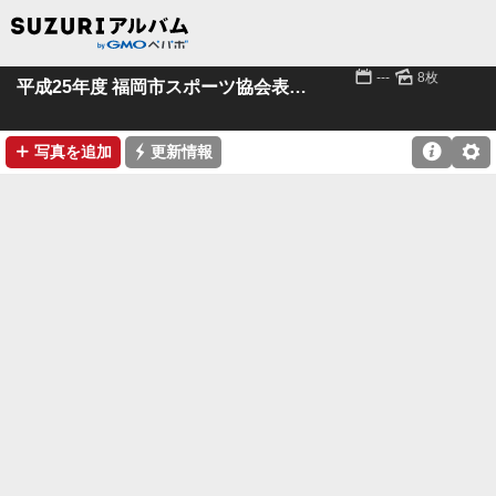
📅
🌄
---
8枚
平成25年度 福岡市スポーツ協会表彰式
➕
⚡

⚙
写真を追加
更新情報