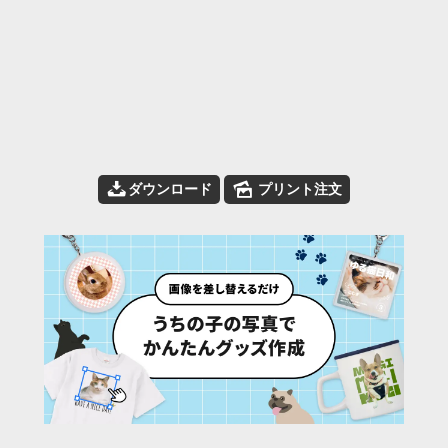
📥
🌄
ダウンロード
プリント注文