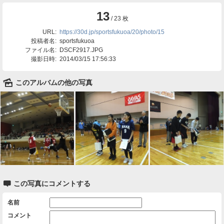
13
/ 23 枚
URL:
https://30d.jp/sportsfukuoa/20/photo/15
投稿者名:
sportsfukuoa
ファイル名:
DSCF2917.JPG
撮影日時:
2014/03/15 17:56:33
🌄
このアルバムの他の写真

この写真にコメントする
名前
コメント