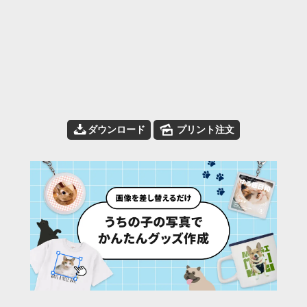
📥
🌄
ダウンロード
プリント注文