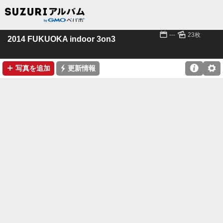
📅
🌄
---
23枚
2014 FUKUOKA indoor 3on3
➕
⚡

⚙
写真を追加
更新情報