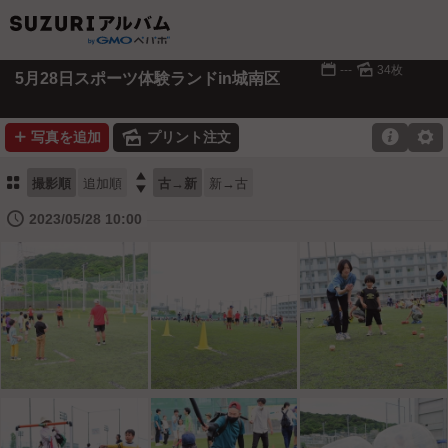
📅
🌄
---
34枚
5月28日スポーツ体験ランドin城南区
➕
🌄

⚙
写真を追加
プリント注文
⚏

撮影順
追加順
古→新
新→古
🕔
2023/05/28 10:00