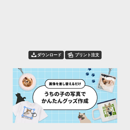
📥
🌄
ダウンロード
プリント注文