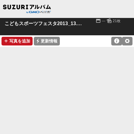
📅
🌄
---
21枚
こどもスポーツフェスタ2013_13.6.23
➕
⚡

⚙
写真を追加
更新情報