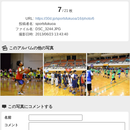
7
/ 21 枚
URL:
https://30d.jp/sportsfukuoa/16/photo/6
投稿者名:
sportsfukuoa
ファイル名:
DSC_3244.JPG
撮影日時:
2013/06/23 13:43:40
🌄
このアルバムの他の写真

この写真にコメントする
名前
コメント