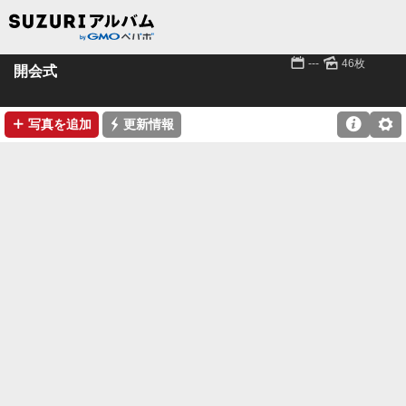
📅
🌄
---
46枚
開会式
➕
⚡

⚙
写真を追加
更新情報