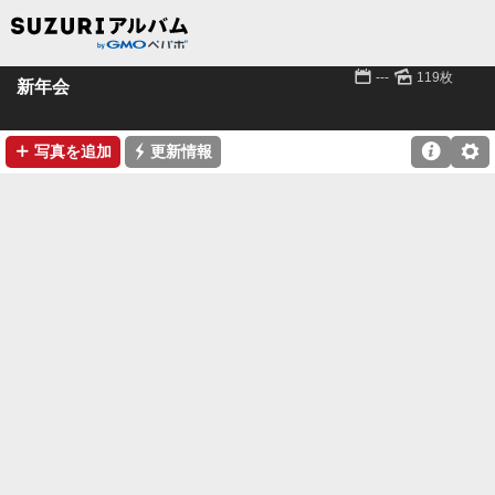
📅
🌄
---
119枚
新年会
➕
⚡

⚙
写真を追加
更新情報