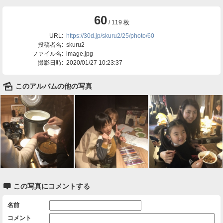
60
/ 119 枚
URL:
https://30d.jp/skuru2/25/photo/60
投稿者名:
skuru2
ファイル名:
image.jpg
撮影日時:
2020/01/27 10:23:37
🌄
このアルバムの他の写真

この写真にコメントする
名前
コメント