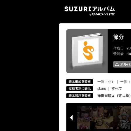
SUZ
節分
作成日
20
管理者
s
一覧（小）
｜
一覧（
skuru
｜
すべて
撮影日順▲（古→新