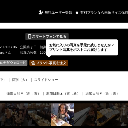
URIアルバム

★
無料ユーザー登録
有料プランなら画像サイズ保
📱
スマートフォンで見る
お気に入りの写真を手元に残しませんか？
20 / 02 / 06
公開終了日
無期限
イベントの期間
---
プリント写真をポストにお届けします
kuruさん
写真の枚数
150 / 150枚
中）
｜
個別（大）
｜
スライドショー
）
｜
撮影日順▼（新→古）
｜
追加日順▲（古→新）
｜
追加日順▼（新→古）