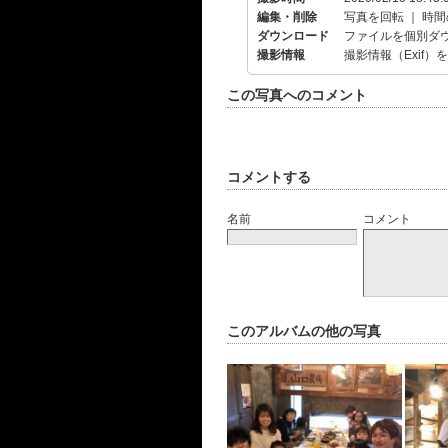
編集・削除
写真を回転
｜
時間
ダウンロード
ファイルを個別ダ
撮影情報
撮影情報（Exif）
この写真へのコメント
コメントする
名前
コメント
このアルバムの他の写真