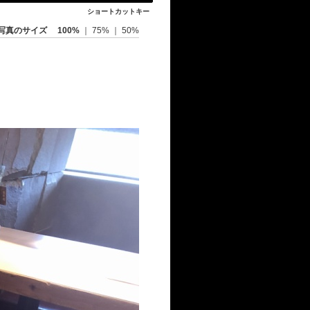
ショートカットキー
写真のサイズ
100%
｜
75%
｜
50%