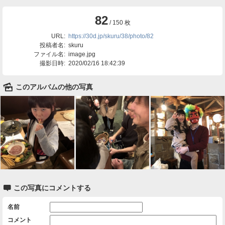
82
/ 150 枚
URL:
https://30d.jp/skuru/38/photo/82
投稿者名:
skuru
ファイル名:
image.jpg
撮影日時:
2020/02/16 18:42:39
🌄
このアルバムの他の写真

この写真にコメントする
名前
コメント