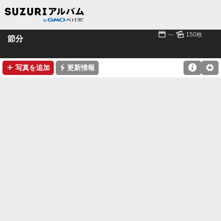
📅
🌄
---
150枚
節分
➕
⚡

⚙
写真を追加
更新情報