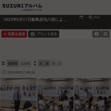
📅
🌄
---
99枚
2023年9月17日飯島栄治八段によるプロ指導対局
➕
🌄

⚙
写真を追加
プリント注文
⚏

撮影順
追加順
古→新
新→古
🕔
2023/09/17 09:00