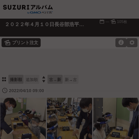
📅
🌄
---
105枚
２０２２年４月１０日長谷部浩平四段による指導対局
🌄

⚙
プリント注文
⚏

撮影順
追加順
古→新
新→古
🕔
2022/04/10 09:00