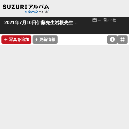
📅
🌄
---
85枚
2021年7月10日伊藤先生岩根先生指導対局
➕
⚡

⚙
写真を追加
更新情報