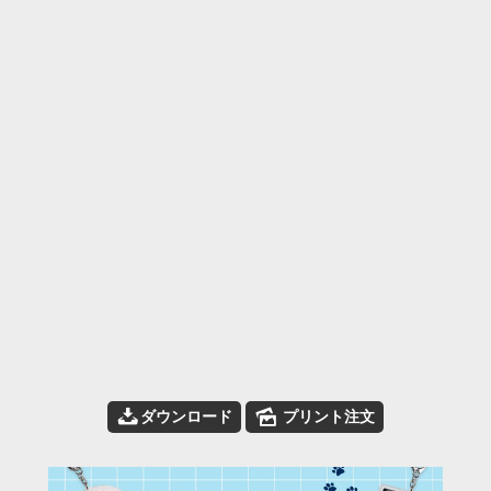
📥
🌄
ダウンロード
プリント注文