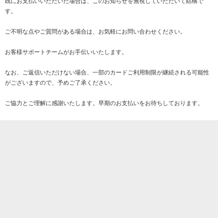
既にお支払いいただいた場合は、このお知らせを無視していただいて結構で
す。
ご不明な点やご質問がある場合は、お気軽にお問い合わせください。
お客様サポートチームがお手伝いいたします。
なお、ご返信いただけない場合、一部のカードご利用制限が継続される可能性
がございますので、予めご了承ください。
ご協力とご理解に感謝いたします。早期のお支払いをお待ちしております。
素晴らしい一日をお過ごしください。
敬具
東京電力株式会社
[/HIDE1]
❌
削除

この写真にコメントする