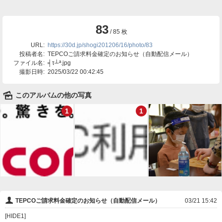
83
/ 85 枚
URL:
https://30d.jp/shogi201206/16/photo/83
投稿者名:
TEPCOご請求料金確定のお知らせ（自動配信メール）
ファイル名:
╡τ┴ª.jpg
撮影日時:
2025/03/22 00:42:45
🌄
このアルバムの他の写真
1
1
👤
TEPCOご請求料金確定のお知らせ（自動配信メール）
03/21 15:42
[HIDE1]