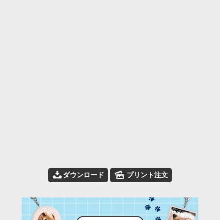
📥
🌄
ダウンロード
プリント注文