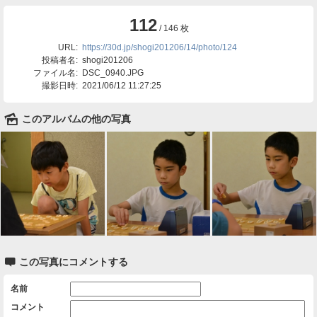
112
/ 146 枚
URL:
https://30d.jp/shogi201206/14/photo/124
投稿者名:
shogi201206
ファイル名:
DSC_0940.JPG
撮影日時:
2021/06/12 11:27:25
🌄
このアルバムの他の写真

この写真にコメントする
名前
コメント