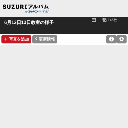
📅
🌄
---
146枚
6月12日13日教室の様子
➕
⚡

⚙
写真を追加
更新情報