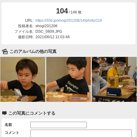
104
/ 146 枚
URL:
https://30d.jp/shogi201206/14/photo/116
投稿者名:
shogi201206
ファイル名:
DSC_0809.JPG
撮影日時:
2021/06/12 11:03:48
🌄
このアルバムの他の写真

この写真にコメントする
名前
コメント