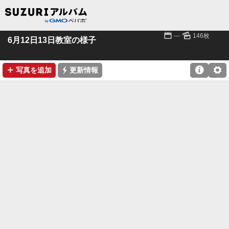
📅
🌄
---
146枚
6月12日13日教室の様子
➕
⚡

⚙
写真を追加
更新情報